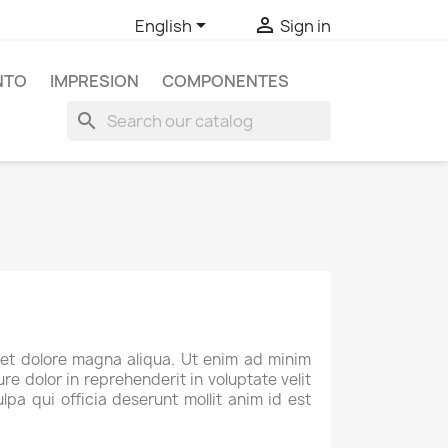


English
Sign in
NTO
IMPRESION
COMPONENTES
search
 et dolore magna aliqua. Ut enim ad minim
re dolor in reprehenderit in voluptate velit
lpa qui officia deserunt mollit anim id est